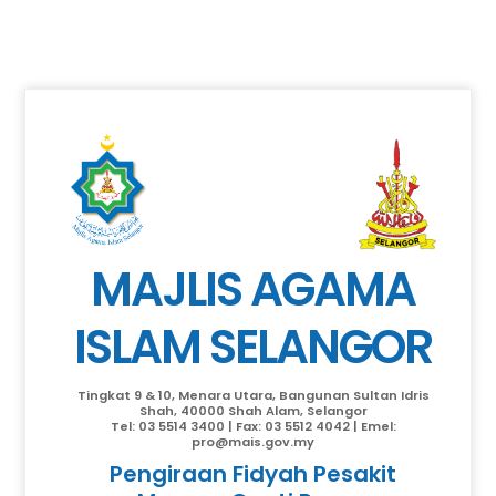
MAJLIS AGAMA
ISLAM SELANGOR
Tingkat 9 & 10, Menara Utara, Bangunan Sultan Idris
Shah, 40000 Shah Alam, Selangor
Tel: 03 5514 3400 | Fax: 03 5512 4042 | Emel:
pro@mais.gov.my
Pengiraan Fidyah Pesakit