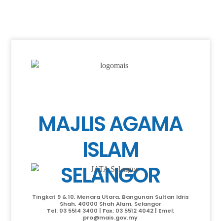
MAJLIS AGAMA
ISLAM
SELANGOR
Tingkat 9 & 10, Menara Utara, Bangunan Sultan Idris
Shah, 40000 Shah Alam, Selangor
Tel: 03 5514 3400 | Fax: 03 5512 4042 | Emel:
pro@mais.gov.my