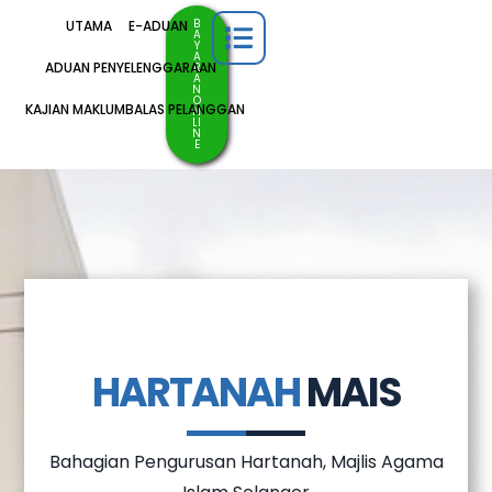
B
UTAMA
E-ADUAN
A
Y
A
ADUAN PENYELENGGARAAN
R
A
N
O
KAJIAN MAKLUMBALAS PELANGGAN
N
LI
N
E
HARTANAH
MAIS
Bahagian Pengurusan Hartanah, Majlis Agama