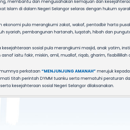
ng, membantu dan mengusahakan kemajuan dan kesejahteraan
at Islam di dalam Negeri Selangor selaras dengan hukum syarak
 ekonomi pula merangkumi zakat, wakaf, pentadbir harta pusa
tuh syariah, pembangunan hartanah, luqatah, hibah dan punguta
 kesejahteraan sosial pula merangkumi masjid, anak yatim, insti
snaf iaitu fakir, miskin, amil, muallaf, riqab, gharim, fisabillillah 
umumnya perkataan
“MENJUNJUNG AMANAH”
merujuk kepad
ati titah perintah DYMM tuanku serta mematuhi peraturan 
serta kesejahteraan sosial Negeri Selangor dilaksanakan.