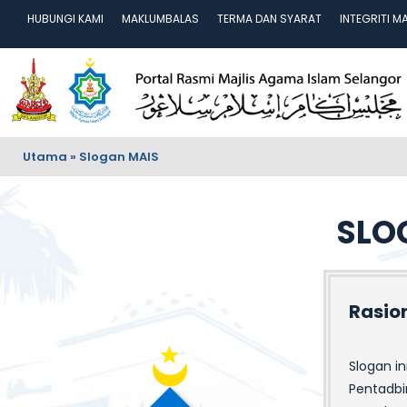
HUBUNGI KAMI
MAKLUMBALAS
TERMA DAN SYARAT
INTEGRITI M
Utama
»
Slogan MAIS
SLO
Rasio
Slogan i
Pentadbi