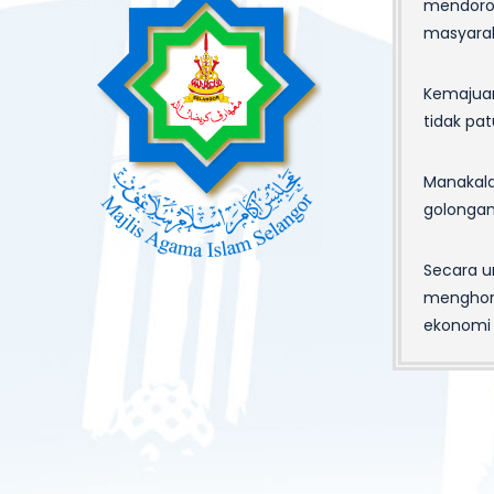
mendoro
masyarak
Kemajuan
tidak pa
Manakala
golongan a
Secara 
menghorm
ekonomi 