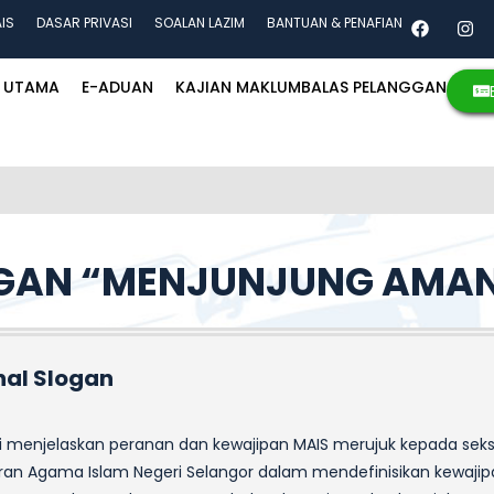
AIS
DASAR PRIVASI
SOALAN LAZIM
BANTUAN & PENAFIAN
UTAMA
E-ADUAN
KAJIAN MAKLUMBALAS PELANGGAN
GAN “MENJUNJUNG AMA
nal Slogan
ni menjelaskan peranan dan kewajipan MAIS merujuk kepada sek
ran Agama Islam Negeri Selangor dalam mendefinisikan kewajip