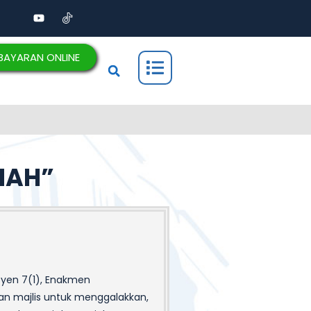
BAYARAN ONLINE
NAH”
syen 7(1), Enakmen
an majlis untuk menggalakkan,