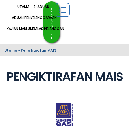
B
UTAMA
E-ADUAN
A
Y
A
ADUAN PENYELENGGARAAN
R
A
N
O
KAJIAN MAKLUMBALAS PELANGGAN
N
LI
N
E
Utama
»
Pengiktirafan MAIS
PENGIKTIRAFAN MAIS