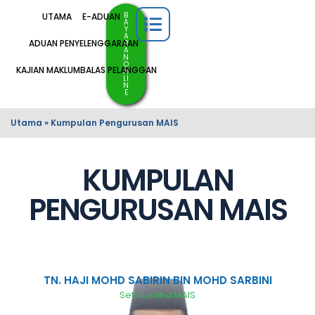
B
UTAMA
E-ADUAN
A
Y
A
ADUAN PENYELENGGARAAN
R
A
N
O
KAJIAN MAKLUMBALAS PELANGGAN
N
LI
N
E
Utama
»
Kumpulan Pengurusan MAIS
KUMPULAN
PENGURUSAN MAIS
TN. HAJI MOHD SABIRIN BIN MOHD SARBINI
Setiausaha MAIS