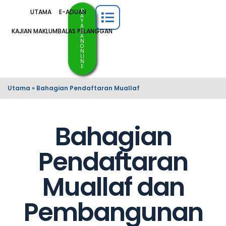
B
UTAMA
E-ADUAN
A
Y
A
KAJIAN MAKLUMBALAS PELANGGAN
R
A
N
O
N
LI
N
E
Utama
»
Bahagian Pendaftaran Muallaf
Bahagian
Pendaftaran
Muallaf dan
Pembangunan