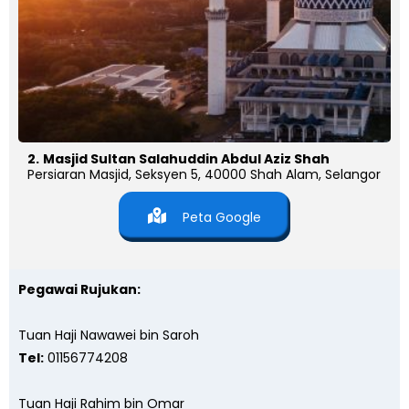
2.
Masjid Sultan Salahuddin Abdul Aziz Shah
Persiaran Masjid, Seksyen 5, 40000 Shah Alam, Selangor
Peta Google
Pegawai Rujukan:
Tuan Haji Nawawei bin Saroh
Tel:
01156774208
Tuan Haji Rahim bin Omar