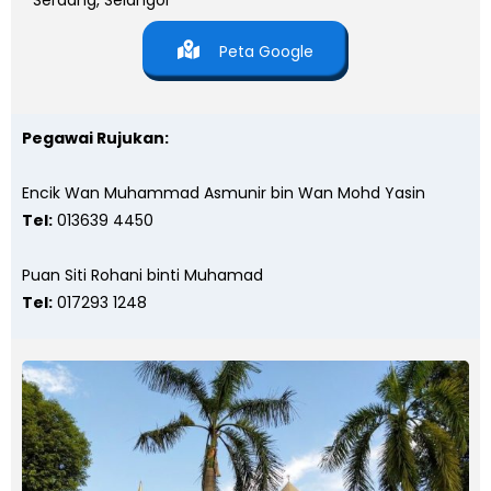
Serdang, Selangor
Peta Google
Pegawai Rujukan:
Encik Wan Muhammad Asmunir bin Wan Mohd Yasin
Tel:
013639 4450
Puan Siti Rohani binti Muhamad
Tel:
017293 1248