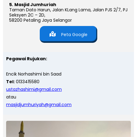
5.
Masjid Jumhuriah
Taman Dato Harun, Jalan KLang Lama, Jalan PJS 2/7, PJ
Seksyen 2C – 2D,
58200 Petaling Jaya Selangor
Peta Google
Pegawai Rujukan:
Encik Norhashimi bin Saad
Tel:
0133415580
ustazhashimi@gmail.com
atau
masjidjumhuriyah@gmail.com