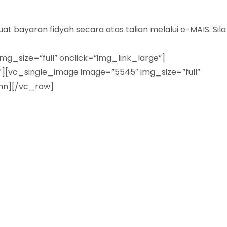
 bayaran fidyah secara atas talian melalui e-MAIS. Sila
_size=”full” onclick=”img_link_large”]
″][vc_single_image image=”5545″ img_size=”full”
umn][/vc_row]