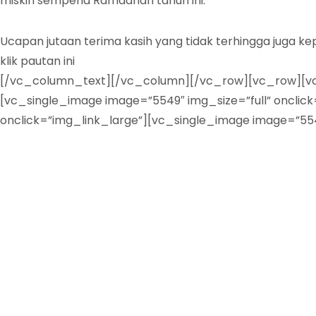
miskin sempena Ramadhan tahun ini.
Ucapan jutaan terima kasih yang tidak terhingga juga k
klik pautan ini
http://fpx.mais.gov.my/epay/fidyah.php
[/vc_column_text][/vc_column][/vc_row][vc_row][vc_c
[vc_single_image image=”5549″ img_size=”full” onclic
onclick=”img_link_large”][vc_single_image image=”554