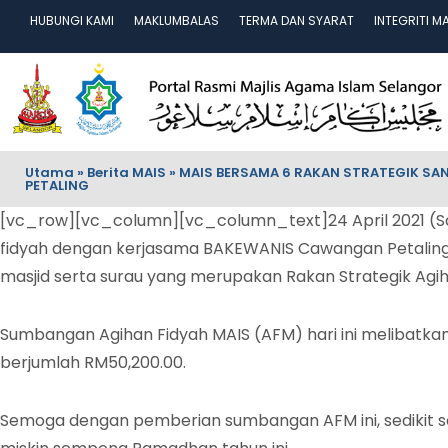
HUBUNGI KAMI
MAKLUMBALAS
TERMA DAN SYARAT
INTEGRITI M
Utama
»
Berita MAIS
»
MAIS BERSAMA 6 RAKAN STRATEGIK SAN
PETALING
[vc_row][vc_column][vc_column_text]24 April 2021 (S
fidyah dengan kerjasama BAKEWANIS Cawangan Petaling,
masjid serta surau yang merupakan Rakan Strategik Agi
Sumbangan Agihan Fidyah MAIS (AFM) hari ini melibatka
berjumlah RM50,200.00.
Semoga dengan pemberian sumbangan AFM ini, sedikit 