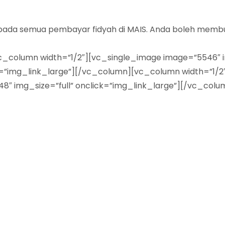
epada semua pembayar fidyah di MAIS. Anda boleh membuat
olumn width=”1/2″][vc_single_image image=”5546″ img
k=”img_link_large”][/vc_column][vc_column width=”1/2
8″ img_size=”full” onclick=”img_link_large”][/vc_col