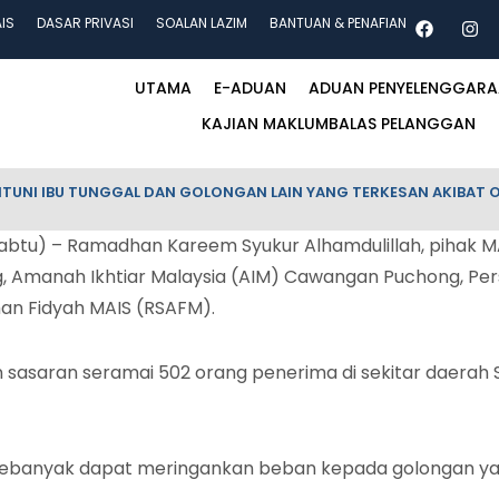
AIS
DASAR PRIVASI
SOALAN LAZIM
BANTUAN & PENAFIAN
UTAMA
E-ADUAN
ADUAN PENYELENGGAR
KAJIAN MAKLUMBALAS PELANGGAN
TUNI IBU TUNGGAL DAN GOLONGAN LAIN YANG TERKESAN AKIBAT O
abtu) – Ramadhan Kareem Syukur Alhamdulillah, pihak
 Amanah Ikhtiar Malaysia (AIM) Cawangan Puchong, Per
han Fidyah MAIS (RSAFM).
n sasaran seramai 502 orang penerima di sekitar daerah
sebanyak dapat meringankan beban kepada golongan ya