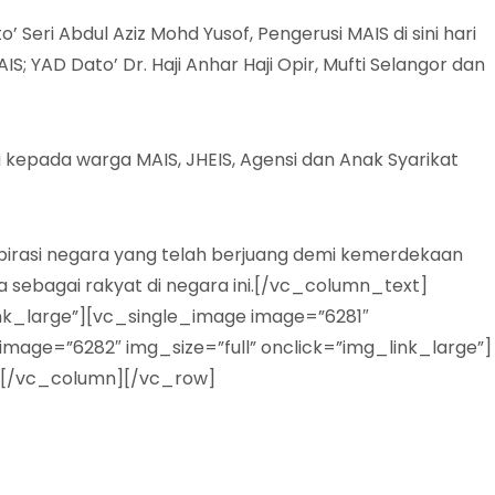
Seri Abdul Aziz Mohd Yusof, Pengerusi MAIS di sini hari
; YAD Dato’ Dr. Haji Anhar Haji Opir, Mufti Selangor dan
 kepada warga MAIS, JHEIS, Agensi dan Anak Syarikat
pirasi negara yang telah berjuang demi kemerdekaan
 sebagai rakyat di negara ini.[/vc_column_text]
nk_large”][vc_single_image image=”6281″
mage=”6282″ img_size=”full” onclick=”img_link_large”]
r][/vc_column][/vc_row]