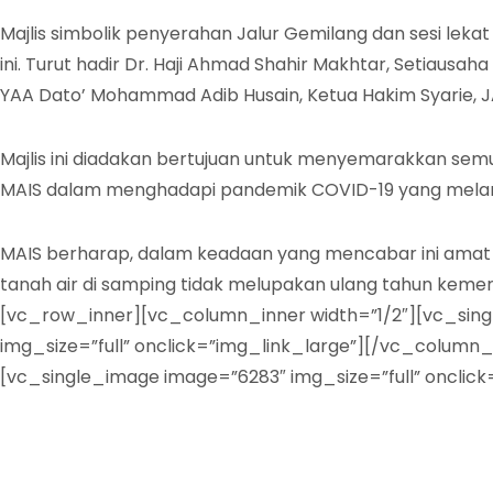
Majlis simbolik penyerahan Jalur Gemilang dan sesi lekat
ini. Turut hadir Dr. Haji Ahmad Shahir Makhtar, Setiausah
YAA Dato’ Mohammad Adib Husain, Ketua Hakim Syarie, J
Majlis ini diadakan bertujuan untuk menyemarakkan sem
MAIS dalam menghadapi pandemik COVID-19 yang mela
MAIS berharap, dalam keadaan yang mencabar ini amat 
tanah air di samping tidak melupakan ulang tahun keme
[vc_row_inner][vc_column_inner width=”1/2″][vc_singl
img_size=”full” onclick=”img_link_large”][/vc_column_
[vc_single_image image=”6283″ img_size=”full” oncli