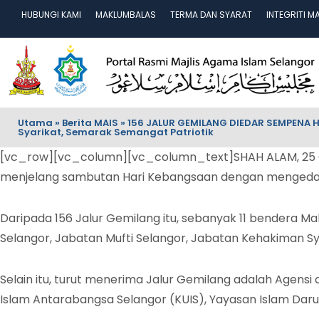
HUBUNGI KAMI
MAKLUMBALAS
TERMA DAN SYARAT
INTEGRITI M
Utama
»
Berita MAIS
»
156 JALUR GEMILANG DIEDAR SEMPENA 
Syarikat, Semarak Semangat Patriotik
[vc_row][vc_column][vc_column_text]SHAH ALAM, 25 Ogo
menjelang sambutan Hari Kebangsaan dengan mengedarka
Daripada 156 Jalur Gemilang itu, sebanyak 11 bendera M
Selangor, Jabatan Mufti Selangor, Jabatan Kehakiman S
Selain itu, turut menerima Jalur Gemilang adalah Agensi
Islam Antarabangsa Selangor (KUIS), Yayasan Islam Darul