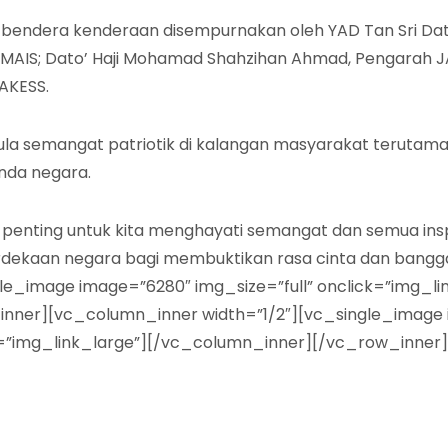
 bendera kenderaan disempurnakan oleh YAD Tan Sri Dato’ 
a MAIS; Dato’ Haji Mohamad Shahzihan Ahmad, Pengarah JAIS
AKESS.
ula semangat patriotik di kalangan masyarakat terutama
nda negara.
penting untuk kita menghayati semangat dan semua ins
rdekaan negara bagi membuktikan rasa cinta dan bangga
e_image image=”6280″ img_size=”full” onclick=”img_li
inner][vc_column_inner width=”1/2″][vc_single_image i
ck=”img_link_large”][/vc_column_inner][/vc_row_inne