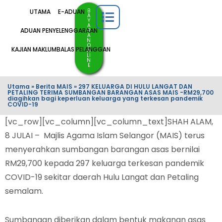
B
UTAMA
E-ADUAN
A
Y
A
ADUAN PENYELENGGARAAN
R
A
N
O
KAJIAN MAKLUMBALAS PELANGGAN
N
LI
N
E
Utama
»
Berita MAIS
»
297 KELUARGA DI HULU LANGAT DAN
PETALING TERIMA SUMBANGAN BARANGAN ASAS MAIS -RM29,700
diagihkan bagi keperluan keluarga yang terkesan pandemik
COVID-19
[vc_row][vc_column][vc_column_text]SHAH ALAM,
8 JULAI – Majlis Agama Islam Selangor (MAIS) terus
menyerahkan sumbangan barangan asas bernilai
RM29,700 kepada 297 keluarga terkesan pandemik
COVID-19 sekitar daerah Hulu Langat dan Petaling
semalam.
Sumbangan diberikan dalam bentuk makanan asas