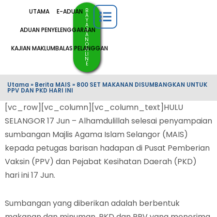
B
UTAMA
E-ADUAN
A
Y
A
ADUAN PENYELENGGARAAN
R
A
N
O
KAJIAN MAKLUMBALAS PELANGGAN
N
LI
N
E
Utama
»
Berita MAIS
»
800 SET MAKANAN DISUMBANGKAN UNTUK
PPV DAN PKD HARI INI
[vc_row][vc_column][vc_column_text]HULU
SELANGOR 17 Jun – Alhamdulillah selesai penyampaian
sumbangan Majlis Agama Islam Selangor (MAIS)
kepada petugas barisan hadapan di Pusat Pemberian
Vaksin (PPV) dan Pejabat Kesihatan Daerah (PKD)
hari ini 17 Jun.
Sumbangan yang diberikan adalah berbentuk
makanan dan minuman. PKD dan PPV yang menerima