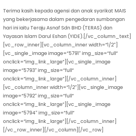
Terima kasih kepada agensi dan anak syarikat MAIS
yang bekerjasama dalam pengedaran sumbangan
hari ini iaitu Teraju Asnaf Sdn BHD (TERAS) dan
Yayasan Islam Darul Eshan (YIDE).[/vc_column_text]
[vc_row_inner][vc_column_inner width=”1/2″]
[vc_single_image image=”5791″ img_size=”full”
onclick=”img_link_large”][vc_single_image
image=”5793″ img_size=”full”
onclick=”img_link_large”][/vc_column_inner]
[vc_column_inner width=”1/2″][vc_single_image
image=”5792″ img_size=”full”
onclick=”img_link_large”][vc_single_image
image=”5794″ img_size=”full”
onclick=”img_link_large”][/vc_column_inner]
[/vc_row_inner][/vc_column][/vc_row]