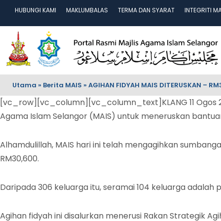
HUBUNGI KAMI
MAKLUMBALAS
TERMA DAN SYARAT
INTEGRITI M
Utama
»
Berita MAIS
»
AGIHAN FIDYAH MAIS DITERUSKAN – RM3
[vc_row][vc_column][vc_column_text]KLANG 11 Ogos 202
Agama Islam Selangor (MAIS) untuk meneruskan bantua
Alhamdulillah, MAIS hari ini telah mengagihkan sumbang
RM30,600.
Daripada 306 keluarga itu, seramai 104 keluarga adalah 
Agihan fidyah ini disalurkan menerusi Rakan Strategik Ag