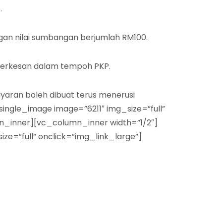
.
gan nilai sumbangan berjumlah RM100.
terkesan dalam tempoh PKP.
yaran boleh dibuat terus menerusi
ngle_image image=”6211″ img_size=”full”
mn_inner][vc_column_inner width=”1/2″]
ze=”full” onclick=”img_link_large”]