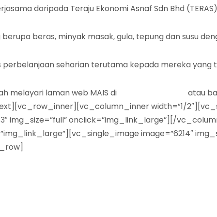
erjasama daripada Teraju Ekonomi Asnaf Sdn Bhd (TERAS)
berupa beras, minyak masak, gula, tepung dan susu den
 perbelanjaan seharian terutama kepada mereka yang 
ah melayari laman web MAIS di
www.mais.gov.my
atau ba
xt][vc_row_inner][vc_column_inner width=”1/2″][vc_si
3″ img_size=”full” onclick=”img_link_large”][/vc_colu
=”img_link_large”][vc_single_image image=”6214″ img_si
c_row]