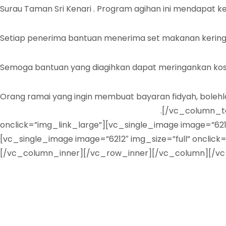
Surau Taman Sri Kenari . Program agihan ini mendapat k
Setiap penerima bantuan menerima set makanan kering 
Semoga bantuan yang diagihkan dapat meringankan kos
Orang ramai yang ingin membuat bayaran fidyah, bolehl
http://fpx.mais.gov.my/epay/fidyah.php
.[/vc_column_te
onclick=”img_link_large”][vc_single_image image=”621
[vc_single_image image=”6212″ img_size=”full” onclick
[/vc_column_inner][/vc_row_inner][/vc_column][/v