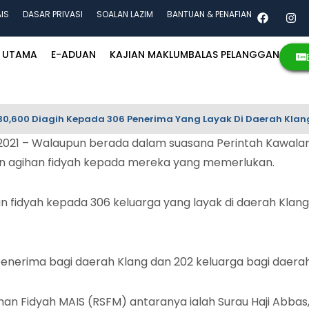
AIS
DASAR PRIVASI
SOALAN LAZIM
BANTUAN & PENAFIAN
UTAMA
E-ADUAN
KAJIAN MAKLUMBALAS PELANGGAN
0,600 Diagih Kepada 306 Penerima Yang Layak Di Daerah Klan
1 – Walaupun berada dalam suasana Perintah Kawalan P
n agihan fidyah kepada mereka yang memerlukan.
an fidyah kepada 306 keluarga yang layak di daerah Klan
penerima bagi daerah Klang dan 202 keluarga bagi daerah
ihan Fidyah MAIS (RSFM) antaranya ialah Surau Haji Abbas,