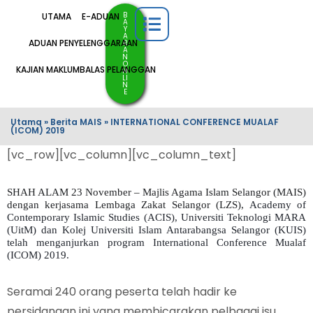
B
UTAMA
E-ADUAN
A
Y
A
ADUAN PENYELENGGARAAN
R
A
N
O
KAJIAN MAKLUMBALAS PELANGGAN
N
LI
N
E
Utama
»
Berita MAIS
»
INTERNATIONAL CONFERENCE MUALAF
(ICOM) 2019
[vc_row][vc_column][vc_column_text]
SHAH ALAM 23 November – Majlis Agama Islam Selangor (MAIS)
dengan kerjasama Lembaga Zakat Selangor (LZS),
Academy of
Contemporary Islamic Studies (ACIS), Universiti Teknologi MARA
(UitM) dan Kolej Universiti Islam Antarabangsa Selangor (KUIS)
telah menganjurkan program International Conference Mualaf
(ICOM) 2019.
Seramai 240 orang peserta telah hadir ke
persidangan ini yang membicarakan pelbagai isu