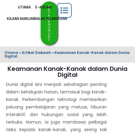
B
UTAMA
E-ADUAN
A
Y
A
KAJIAN MAKLUMBALAS PELANGGAN
R
A
N
O
N
LI
N
E
Utama
»
Artikel Dakwah
»
Keamanan Kanak-Kanak dalam Dunia
Digital
Keamanan Kanak-Kanak dalam Dunia
Digital
Dunia digital kini menjadi sebahagian penting
dalam kehidupan harian, termasuk bagi kanak-
kanak. Perkembangan teknologi memberikan
peluang pembelajaran yang meluas, hiburan
interaktif, dan hubungan sosial yang lebih
terbuka. Namun, ia juga membawa pelbagai
risiko kepada kanak-kanak, yang sering kali