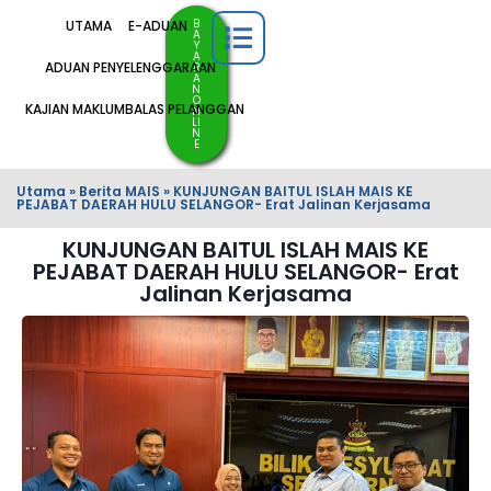
B
UTAMA
E-ADUAN
A
Y
A
ADUAN PENYELENGGARAAN
R
A
N
O
KAJIAN MAKLUMBALAS PELANGGAN
N
LI
N
E
Utama
»
Berita MAIS
»
KUNJUNGAN BAITUL ISLAH MAIS KE
PEJABAT DAERAH HULU SELANGOR- Erat Jalinan Kerjasama
KUNJUNGAN BAITUL ISLAH MAIS KE
PEJABAT DAERAH HULU SELANGOR- Erat
Jalinan Kerjasama