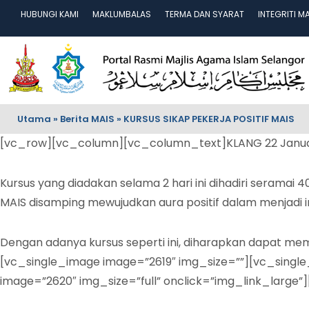
HUBUNGI KAMI
MAKLUMBALAS
TERMA DAN SYARAT
INTEGRITI M
Utama
»
Berita MAIS
»
KURSUS SIKAP PEKERJA POSITIF MAIS
[vc_row][vc_column][vc_column_text]KLANG 22 Januari –
Kursus yang diadakan selama 2 hari ini dihadiri serama
MAIS disamping mewujudkan aura positif dalam menjadi 
Dengan adanya kursus seperti ini, diharapkan dapat m
[vc_single_image image=”2619″ img_size=””][vc_singl
image=”2620″ img_size=”full” onclick=”img_link_larg