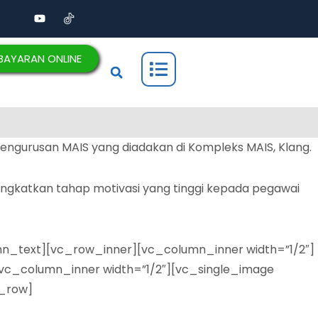
BAYARAN ONLINE
engurusan MAIS yang diadakan di Kompleks MAIS, Klang.
ningkatkan tahap motivasi yang tinggi kepada pegawai
lumn_text][vc_row_inner][vc_column_inner width=”1/2″]
[vc_column_inner width=”1/2″][vc_single_image
c_row]