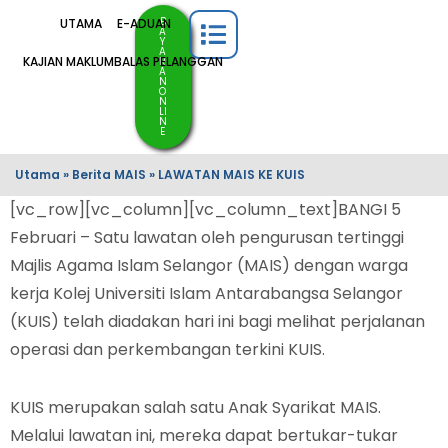
B
UTAMA
E-ADUAN
A
Y
A
KAJIAN MAKLUMBALAS PELANGGAN
R
A
N
O
N
LI
N
E
Utama
»
Berita MAIS
»
LAWATAN MAIS KE KUIS⁣
[vc_row][vc_column][vc_column_text]BANGI 5
Februari – Satu lawatan oleh pengurusan tertinggi
Majlis Agama Islam Selangor (MAIS) dengan warga
kerja Kolej Universiti Islam Antarabangsa Selangor
(KUIS) telah diadakan hari ini bagi melihat perjalanan
operasi dan perkembangan terkini KUIS.
KUIS merupakan salah satu Anak Syarikat MAIS.
Melalui lawatan ini, mereka dapat bertukar-tukar