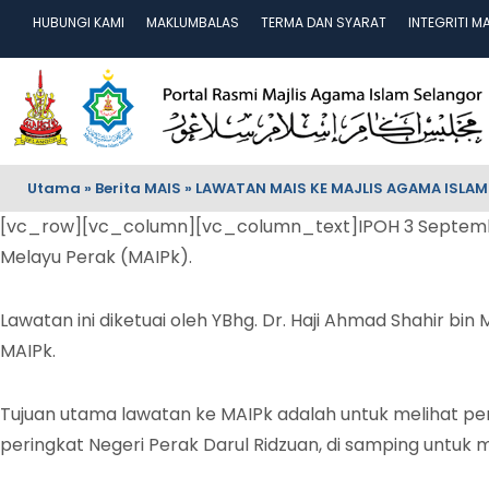
HUBUNGI KAMI
MAKLUMBALAS
TERMA DAN SYARAT
INTEGRITI M
Utama
»
Berita MAIS
»
LAWATAN MAIS KE MAJLIS AGAMA ISLAM
[vc_row][vc_column][vc_column_text]IPOH 3 September
Melayu Perak (MAIPk).
Lawatan ini diketuai oleh YBhg. Dr. Haji Ahmad Shahir bi
MAIPk.
Tujuan utama lawatan ke MAIPk adalah untuk melihat pe
peringkat Negeri Perak Darul Ridzuan, di samping untuk 