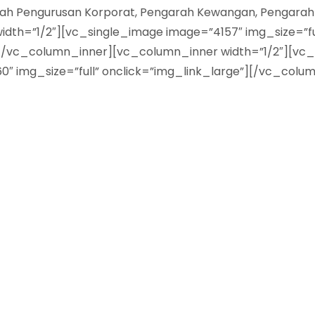
garah Pengurusan Korporat, Pengarah Kewangan, Pengarah
th=”1/2″][vc_single_image image=”4157″ img_size=”ful
”][/vc_column_inner][vc_column_inner width=”1/2″][vc_
60″ img_size=”full” onclick=”img_link_large”][/vc_co