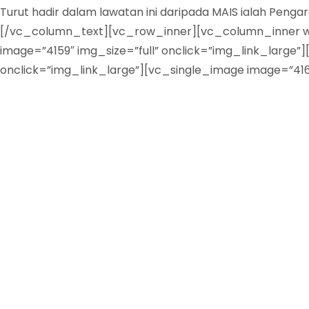
Turut hadir dalam lawatan ini daripada MAIS ialah Pen
[/vc_column_text][vc_row_inner][vc_column_inner wid
image=”4159″ img_size=”full” onclick=”img_link_large
onclick=”img_link_large”][vc_single_image image=”41