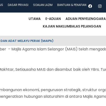
AIS
DASAR PRIVASI
SOALAN LAZIM
BANTUAN & PENAFIAN
UTAMA
E-ADUAN
ADUAN PENYELENGGAR
KAJIAN MAKLUMBALAS PELANGGAN
 DAN ADAT MELAYU PERAK (MAIPk)
 – Majlis Agama Islam Selangor (MAIS) telah mengadak
n Makhtar, Setiausaha MAIS dan disambut baik oleh YBrs. T
mbangunan ekonomi, pengurusan strategik, struktur orga
mengeratkan hubungan silaturahim di antara Majlis Agama