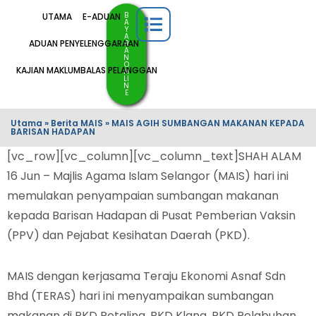
B
UTAMA
E-ADUAN
A
Y
A
ADUAN PENYELENGGARAAN
R
A
N
O
KAJIAN MAKLUMBALAS PELANGGAN
N
LI
N
E
Utama
»
Berita MAIS
»
MAIS AGIH SUMBANGAN MAKANAN KEPADA
BARISAN HADAPAN
[vc_row][vc_column][vc_column_text]SHAH ALAM
16 Jun – Majlis Agama Islam Selangor (MAIS) hari ini
memulakan penyampaian sumbangan makanan
kepada Barisan Hadapan di Pusat Pemberian Vaksin
(PPV) dan Pejabat Kesihatan Daerah (PKD).
MAIS dengan kerjasama Teraju Ekonomi Asnaf Sdn
Bhd (TERAS) hari ini menyampaikan sumbangan
makanan di PKD Petaling, PKD Klang, PKD Pelabuhan