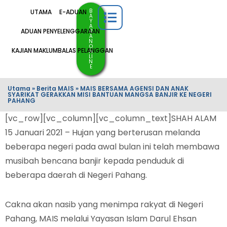
B
UTAMA
E-ADUAN
A
Y
A
ADUAN PENYELENGGARAAN
R
A
N
O
KAJIAN MAKLUMBALAS PELANGGAN
N
LI
N
E
Utama
»
Berita MAIS
»
MAIS BERSAMA AGENSI DAN ANAK
SYARIKAT GERAKKAN MISI BANTUAN MANGSA BANJIR KE NEGERI
PAHANG
[vc_row][vc_column][vc_column_text]SHAH ALAM
15 Januari 2021 – Hujan yang berterusan melanda
beberapa negeri pada awal bulan ini telah membawa
musibah bencana banjir kepada penduduk di
beberapa daerah di Negeri Pahang.
Cakna akan nasib yang menimpa rakyat di Negeri
Pahang, MAIS melalui Yayasan Islam Darul Ehsan