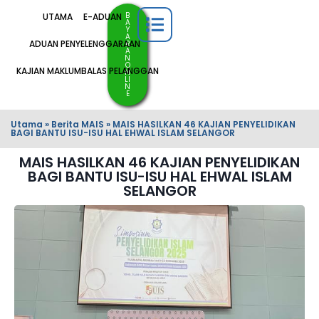
B
UTAMA
E-ADUAN
A
Y
A
ADUAN PENYELENGGARAAN
R
A
N
O
KAJIAN MAKLUMBALAS PELANGGAN
N
LI
N
E
Utama
»
Berita MAIS
»
MAIS HASILKAN 46 KAJIAN PENYELIDIKAN
BAGI BANTU ISU-ISU HAL EHWAL ISLAM SELANGOR
MAIS HASILKAN 46 KAJIAN PENYELIDIKAN
BAGI BANTU ISU-ISU HAL EHWAL ISLAM
SELANGOR