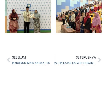
SEBELUM
SETERUSNYA
PENGERUSI MAIS ANGKAT SUMPAH SEBAGAI AHLI DEWAN DIRAJA SELANGOR SESI 2025-2028
220 PELAJAR KAFA INTEGRASI MASJID PROTON TERIMA BANTUAN WANG SAKU FIDYAH MAIS