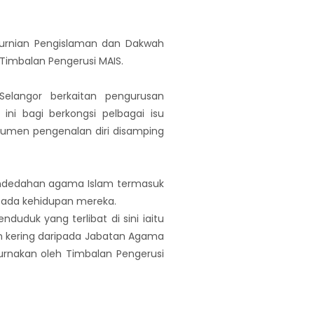
murnian Pengislaman dan Dakwah
Timbalan Pengerusi MAIS.
elangor berkaitan pengurusan
ni bagi berkongsi pelbagai isu
kumen pengenalan diri disamping
 pendedahan agama Islam termasuk
pada kehidupan mereka.
duk yang terlibat di sini iaitu
n kering daripada Jabatan Agama
urnakan oleh Timbalan Pengerusi