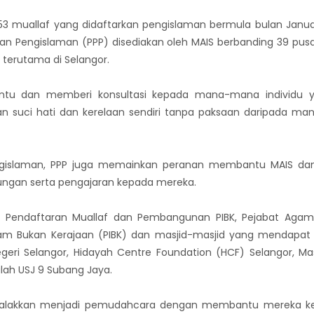
53 muallaf yang didaftarkan pengislaman bermula bulan Janua
usan Pengislaman (PPP) disediakan oleh MAIS berbanding 39 pu
terutama di Selangor.
tu dan memberi konsultasi kepada mana-mana individu 
 suci hati dan kerelaan sendiri tanpa paksaan daripada ma
ngislaman, PPP juga memainkan peranan membantu MAIS dan
dungan serta pengajaran kepada mereka.
Pendaftaran Muallaf dan Pembangunan PIBK, Pejabat Agama
lam Bukan Kerajaan (PIBK) dan masjid-masjid yang mendapat 
eri Selangor, Hidayah Centre Foundation (HCF) Selangor, Mas
lah USJ 9 Subang Jaya.
digalakkan menjadi pemudahcara dengan membantu mereka ke