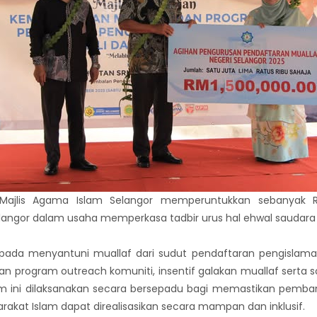
ajlis Agama Islam Selangor memperuntukkan sebanyak RM
elangor dalam usaha memperkasa tadbir urus hal ehwal saudara
pada menyantuni muallaf dari sudut pendaftaran pengislama
n program outreach komuniti, insentif galakan muallaf serta 
ram ini dilaksanakan secara bersepadu bagi memastikan pemba
rakat Islam dapat direalisasikan secara mampan dan inklusif.