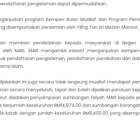
 pendaftaran pengislaman dapat dipermudahkan.
menganjurkan program Kempen Bulan Muallaf dan Program Pe
ang disempurnakan perasmian oleh YBhg Tan Sri Mazlan Mansor, 
uan memberi pendedahan kepada masyarakat di Negeri S
 oleh MAIS. MAIS mengambil inisiatif menganjurkan kempen i
asuk pendaftaran pengislaman, pendaftaran pernikahan dan do
ama Islam.
 dijalankan ini juga secara tidak langsung muallaf mendapat
an secara menyeluruh, tepat dan boleh dijadikan panduan ke
urut diadakan penyampaian sumbangan fidyah MAIS kepada pendu
s berjumlah keseluruhan RM14,874.00 dan sumbangan baranga
 114 kotak dengan jumlah keseluruhan RM11,400.00 yang disemp