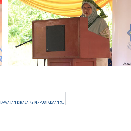
PENGERUSI MAIS IRINGI DYMM SULTAN SELANGOR DALAM LAWATAN DIRAJA KE PERPUSTAKAAN SYED MUHAMMAD NAQUIB AL ATTAS