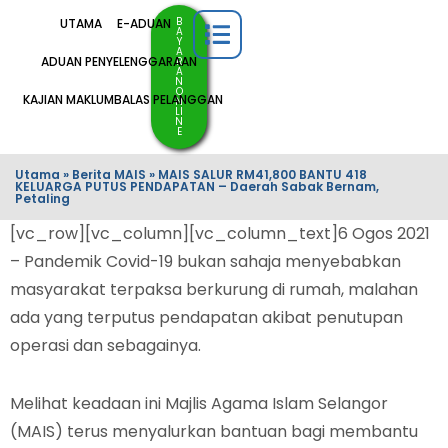
B
UTAMA
E-ADUAN
A
Y
A
ADUAN PENYELENGGARAAN
R
A
N
O
KAJIAN MAKLUMBALAS PELANGGAN
N
LI
N
E
Utama
»
Berita MAIS
»
MAIS SALUR RM41,800 BANTU 418
KELUARGA PUTUS PENDAPATAN – Daerah Sabak Bernam,
Petaling
[vc_row][vc_column][vc_column_text]6 Ogos 2021
– Pandemik Covid-19 bukan sahaja menyebabkan
masyarakat terpaksa berkurung di rumah, malahan
ada yang terputus pendapatan akibat penutupan
operasi dan sebagainya.
Melihat keadaan ini Majlis Agama Islam Selangor
(MAIS) terus menyalurkan bantuan bagi membantu