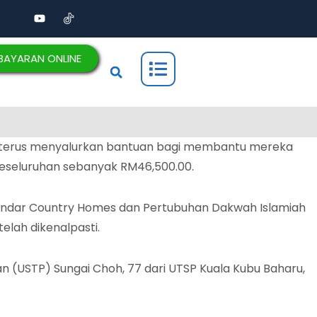
BAYARAN ONLINE
) terus menyalurkan bantuan bagi membantu mereka
 keseluruhan sebanyak RM46,500.00.
Bandar Country Homes dan Pertubuhan Dakwah Islamiah
lah dikenalpasti.
n (USTP) Sungai Choh, 77 dari UTSP Kuala Kubu Baharu,