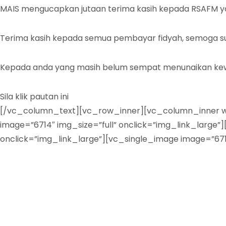
MAIS mengucapkan jutaan terima kasih kepada RSAFM y
Terima kasih kepada semua pembayar fidyah, semoga 
Kepada anda yang masih belum sempat menunaikan kewaj
Sila klik pautan ini
http://fpx.mais.gov.my/epay/fidyah.p
[/vc_column_text][vc_row_inner][vc_column_inner wid
image=”6714″ img_size=”full” onclick=”img_link_large
onclick=”img_link_large”][vc_single_image image=”67