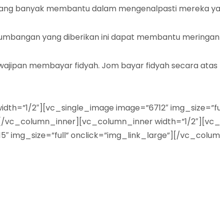
ang banyak membantu dalam mengenalpasti mereka yang
sumbangan yang diberikan ini dapat membantu meringa
ipan membayar fidyah. Jom bayar fidyah secara atas ta
hp
th=”1/2″][vc_single_image image=”6712″ img_size=”ful
”][/vc_column_inner][vc_column_inner width=”1/2″][vc_
15″ img_size=”full” onclick=”img_link_large”][/vc_co