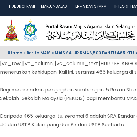
HUBUNGI KAMI
MAKLUMBALAS
TERMA DAN SYARAT
INTEGRITI M
Utama
»
Berita MAIS
»
MAIS SALUR RM46,500 BANTU 465 KEL
[vc_row][vc_column][vc_column_text]HULU SELANGOR 1
meneruskan kehidupan. Kali ini, seramai 465 keluarga d
Bagi melancarkan pengagihan sumbangan, 5 Rakan Strat
Sekolah-Sekolah Malaysia (PEKDIS) bagi membantu MAIS
Daripada 465 keluarga itu, seramai 6 adalah SRA Bandar 
40 dari USTP Kalumpang dan 87 dari USTP Soeharto.