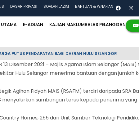
AIS
DASAR PRIVASI
SOALAN LAZIM
BANTUAN & PENAFIAN
UTAMA
E-ADUAN
KAJIAN MAKLUMBALAS PELANGGAN
UARGA PUTUS PENDAPATAN BAGI DAERAH HULU SELANGOR
3 Disember 2021 – Majlis Agama Islam Selangor (MAIS
i sekitar Hulu Selangor menerima bantuan dengan jumlah
egik Agihan Fidyah MAIS (RSAFM) terdiri daripada SRA 
 menyalurkan sumbangan terus kepada penerima yang te
Country Homes, 255 dari Unit Sumber Teknologi Pendidika