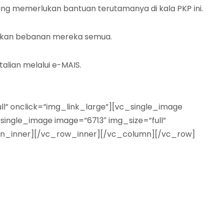
 memerlukan bantuan terutamanya di kala PKP ini.
nkan bebanan mereka semua.
lian melalui e-MAIS.
l” onclick=”img_link_large”][vc_single_image
single_image image=”6713″ img_size=”full”
lumn_inner][/vc_row_inner][/vc_column][/vc_row]