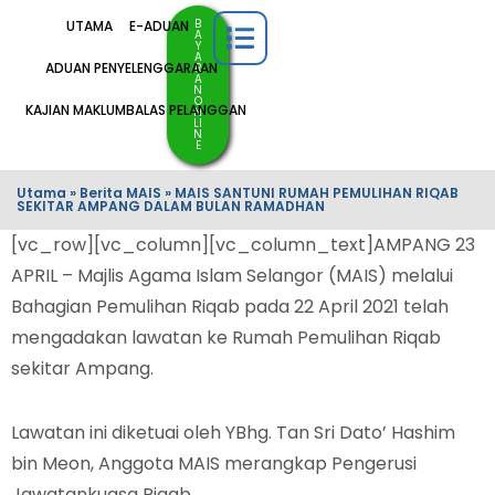
B
UTAMA
E-ADUAN
A
Y
A
ADUAN PENYELENGGARAAN
R
A
N
O
KAJIAN MAKLUMBALAS PELANGGAN
N
LI
N
E
Utama
»
Berita MAIS
»
MAIS SANTUNI RUMAH PEMULIHAN RIQAB
SEKITAR AMPANG DALAM BULAN RAMADHAN
[vc_row][vc_column][vc_column_text]AMPANG 23
APRIL – Majlis Agama Islam Selangor (MAIS) melalui
Bahagian Pemulihan Riqab pada 22 April 2021 telah
mengadakan lawatan ke Rumah Pemulihan Riqab
sekitar Ampang.
Lawatan ini diketuai oleh YBhg. Tan Sri Dato’ Hashim
bin Meon, Anggota MAIS merangkap Pengerusi
Jawatankuasa Riqab.