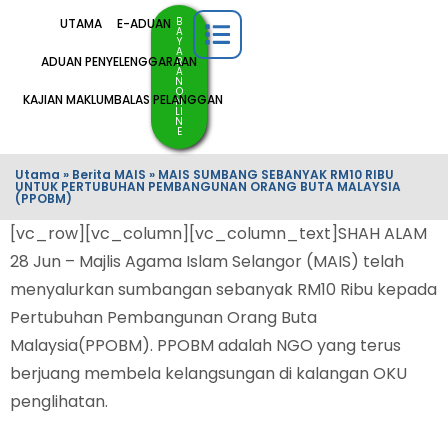
B
UTAMA
E-ADUAN
A
Y
A
ADUAN PENYELENGGARAAN
R
A
N
O
KAJIAN MAKLUMBALAS PELANGGAN
N
LI
N
E
Utama
»
Berita MAIS
»
MAIS SUMBANG SEBANYAK RM10 RIBU
UNTUK PERTUBUHAN PEMBANGUNAN ORANG BUTA MALAYSIA
(PPOBM)
[vc_row][vc_column][vc_column_text]SHAH ALAM
28 Jun – Majlis Agama Islam Selangor (MAIS) telah
menyalurkan sumbangan sebanyak RM10 Ribu kepada
Pertubuhan Pembangunan Orang Buta
Malaysia(PPOBM). PPOBM adalah NGO yang terus
berjuang membela kelangsungan di kalangan OKU
penglihatan.