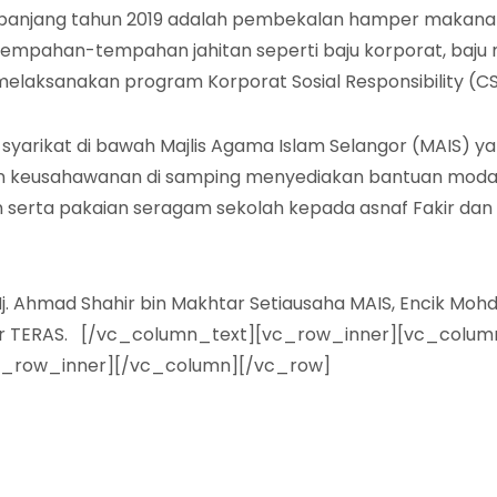
S sepanjang tahun 2019 adalah pembekalan hamper maka
empahan-tempahan jahitan seperti baju korporat, baju m
melaksanakan program Korporat Sosial Responsibility (CS
yarikat di bawah Majlis Agama Islam Selangor (MAIS) ya
keusahawanan di samping menyediakan bantuan modal p
rta pakaian seragam sekolah kepada asnaf Fakir dan Mi
Hj. Ahmad Shahir bin Makhtar Setiausaha MAIS, Encik Mo
sar TERAS.⠀[/vc_column_text][vc_row_inner][vc_colum
vc_row_inner][/vc_column][/vc_row]