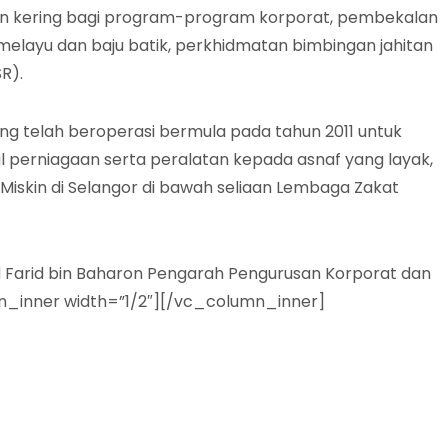
nan kering bagi program-program korporat, pembekalan
elayu dan baju batik, perkhidmatan bimbingan jahitan
R).
ng telah beroperasi bermula pada tahun 2011 untuk
erniagaan serta peralatan kepada asnaf yang layak,
skin di Selangor di bawah seliaan Lembaga Zakat
hd Farid bin Baharon Pengarah Pengurusan Korporat dan
n_inner width=”1/2″][/vc_column_inner]