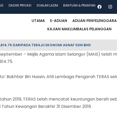
AIS
DASAR PRIVASI
SOALAN LAZIM
BANTUAN & PENAFIAN
UTAMA
E-ADUAN
ADUAN PENYELENGGAR
KAJIAN MAKLUMBALAS PELANGGAN
,814.75 DARIPADA TERAJU EKONOMI ASNAF SDN BHD
tember – Majlis Agama Islam Selangor (MAIS) telah me
814.75.
 Bakhtiar Bin Hussin, Ahli Lembaga Pengarah TERAS sela
a tahun 2019, TERAS telah mencatat keuntungan bersih s
Tahun Kewangan Berakhir 31 Disember 2019 .