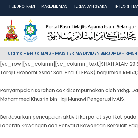
HUBUNGI KAMI
MAKLUMBALAS
TERMA DAN SYARAT
INTEGRITI M
Utama
»
Berita MAIS
»
MAIS TERIMA DIVIDEN BERJUMLAH RM54
[vc_row][vc_column][vc_column_text]SHAH ALAM 29 Sep
Teraju Ekonomi Asnaf Sdn. Bhd. (TERAS) berjumlah RM54,
Penyampaian serahan cek disempurnakan oleh YBhg. Dato’
Mohammed Khusrin bin Haji Munawi Pengerusi MAIS.
Berdasarkan pencapaian aktiviti korporat syarikat pad
Laporan Kewangan dan Penyata Kewangan Beraudit Bagi 