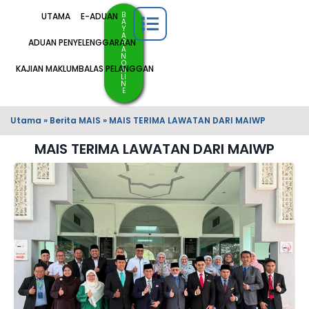
B
UTAMA
E-ADUAN
A
Y
A
ADUAN PENYELENGGARAAN
R
A
N
O
KAJIAN MAKLUMBALAS PELANGGAN
N
LI
N
E
Utama
»
Berita MAIS
»
MAIS TERIMA LAWATAN DARI MAIWP
MAIS TERIMA LAWATAN DARI MAIWP