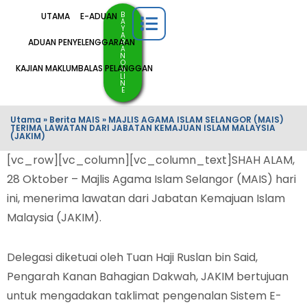
B
UTAMA
E-ADUAN
A
Y
A
ADUAN PENYELENGGARAAN
R
A
N
O
KAJIAN MAKLUMBALAS PELANGGAN
N
LI
N
E
Utama
»
Berita MAIS
»
MAJLIS AGAMA ISLAM SELANGOR (MAIS)
TERIMA LAWATAN DARI JABATAN KEMAJUAN ISLAM MALAYSIA
(JAKIM)
[vc_row][vc_column][vc_column_text]SHAH ALAM,
28 Oktober – Majlis Agama Islam Selangor (MAIS) hari
ini, menerima lawatan dari Jabatan Kemajuan Islam
Malaysia (JAKIM).
Delegasi diketuai oleh Tuan Haji Ruslan bin Said,
Pengarah Kanan Bahagian Dakwah, JAKIM bertujuan
untuk mengadakan taklimat pengenalan Sistem E-