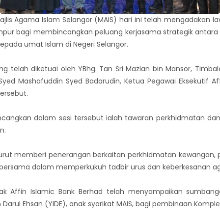
jlis Agama Islam Selangor (MAIS) hari ini telah mengadakan law
Lumpur bagi membincangkan peluang kerjasama strategik antara
pada umat Islam di Negeri Selangor.
ng telah diketuai oleh YBhg. Tan Sri Mazlan bin Mansor, Timba
Syed Mashafuddin Syed Badarudin, Ketua Pegawai Eksekutif Af
ersebut.
ncangkan dalam sesi tersebut ialah tawaran perkhidmatan dan
n.
d turut memberi penerangan berkaitan perkhidmatan kewangan,
n bersama dalam memperkukuh tadbir urus dan keberkesanan agi
ihak Affin Islamic Bank Berhad telah menyampaikan sumban
Darul Ehsan (YIDE), anak syarikat MAIS, bagi pembinaan Komplek