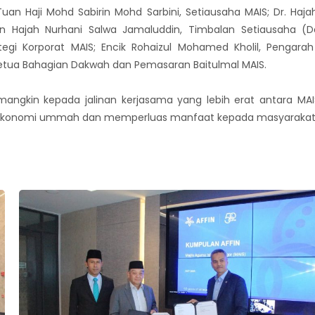
 Tuan Haji Mohd Sabirin Mohd Sarbini, Setiausaha MAIS; Dr. Haj
an Hajah Nurhani Salwa Jamaluddin, Timbalan Setiausaha (D
tegi Korporat MAIS; Encik Rohaizul Mohamed Kholil, Pengar
tua Bahagian Dakwah dan Pemasaran Baitulmal MAIS.
mangkin kepada jalinan kerjasama yang lebih erat antara MAIS
konomi ummah dan memperluas manfaat kepada masyarakat Is