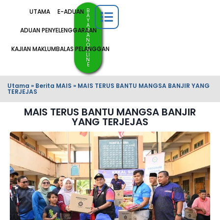
B
UTAMA
E-ADUAN
A
Y
A
ADUAN PENYELENGGARAAN
R
A
N
O
KAJIAN MAKLUMBALAS PELANGGAN
N
LI
N
E
Utama
»
Berita MAIS
»
MAIS TERUS BANTU MANGSA BANJIR YANG
TERJEJAS
MAIS TERUS BANTU MANGSA BANJIR
YANG TERJEJAS