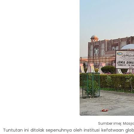
Sumber imej: Masji
Tuntutan ini ditolak sepenuhnya oleh institusi kefatwaan gl