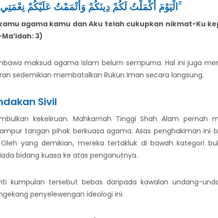
الْيَوْمَ أَكْمَلْتُ لَكُمْ دِينَكُمْ وَأَتْمَمْتُ عَلَيْكُمْ نِعْمَتِي وَرَضِيتُ لَكُمُ الْإِسْلَامَ دِينًا ۚ
gi kamu agama kamu dan Aku telah cukupkan nikmat-Ku k
-Ma’idah: 3)
awa maksud agama Islam belum sempurna. Hal ini juga memb
ran sedemikian membatalkan Rukun Iman secara langsung.
dakan Sivil
nimbulkan kekeliruan. Mahkamah Tinggi Shah Alam pernah 
ampur tangan pihak berkuasa agama. Asas penghakiman ini be
 Oleh yang demikian, mereka tertakluk di bawah kategori bu
ada bidang kuasa ke atas penganutnya.
viti kumpulan tersebut bebas daripada kawalan undang-und
ngekang penyelewengan ideologi ini.