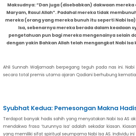
Maksudnya: “Dan juga (disebabkan) dakwaan mereka 
Maryam, Rasul Allah”. Padahal mereka tidak membunuhn
mereka (orang yang mereka bunuh itu seperti Nabi Isa
Isa, sebenarnya mereka berada dalam keadaan s
pengetahuan pun bagi mereka mengenainya selain 
dengan yakin Bahkan Allah telah mengangkat Nabi Isa k
Ahli Sunnah Waljamaah berpegang teguh pada nas ini. Nabi I
secara total premis utama ajaran Qadiani berhubung kematian
Syubhat Kedua: Pemesongan Makna Hadis
Terdapat banyak hadis sahih yang menyatakan Nabi Isa AS ak
mendakwa frasa ‘turunnya Isa’ adalah sekadar kiasan. Kias
yang memiliki sifat spiritual seumpama Nabi Isa AS. Individu 