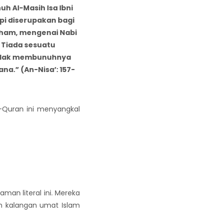
 Al-Masih Isa Ibni
pi diserupakan bagi
aham, mengenai Nabi
 Tiada sesuatu
tidak membunuhnya
na.” (An-Nisa’: 157-
l-Quran ini menyangkal
an literal ini. Mereka
am kalangan umat Islam