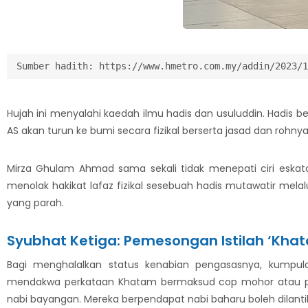
Sumber hadith: https://www.hmetro.com.my/addin/2023/1
Hujah ini menyalahi kaedah ilmu hadis dan usuluddin. Hadis 
AS akan turun ke bumi secara fizikal berserta jasad dan rohn
Mirza Ghulam Ahmad sama sekali tidak menepati ciri eskatolo
menolak hakikat lafaz fizikal sesebuah hadis mutawatir melal
yang parah.
Syubhat Ketiga: Pemesongan Istilah ‘Kha
Bagi menghalalkan status kenabian pengasasnya, kumpula
mendakwa perkataan Khatam bermaksud cop mohor atau penges
nabi bayangan. Mereka berpendapat nabi baharu boleh dilan