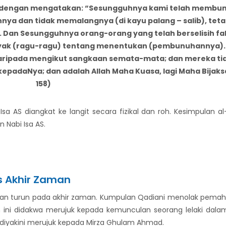
dengan mengatakan: “Sesungguhnya kami telah membunuh
ya dan tidak memalangnya (di kayu palang – salib), teta
). Dan Sesungguhnya orang-orang yang telah berselisih f
yak (ragu-ragu) tentang menentukan (pembunuhannya).
daripada mengikut sangkaan semata-mata; dan mereka 
epadaNya; dan adalah Allah Maha Kuasa, lagi Maha Bijaksa
158)
sa AS diangkat ke langit secara fizikal dan roh. Kesimpulan a
 Nabi Isa AS.
 Akhir Zaman
an turun pada akhir zaman. Kumpulan Qadiani menolak pemaham
an ini didakwa merujuk kepada kemunculan seorang lelaki dal
ini diyakini merujuk kepada Mirza Ghulam Ahmad.