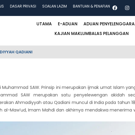
AIS
DASAR PRIVASI
SOALAN LAZIM
BANTUAN & PENAFIAN
UTAMA
E-ADUAN
ADUAN PENYELENGGAR
KAJIAN MAKLUMBALAS PELANGGAN
IYYAH QADIANI
abi Muhammad SAW. Prinsip ini merupakan ijmak umat Islam y
hammad SAW merupakan satu penyelewengan akidah secar
rakan Ahmadiyyah atau Qadiani muncul di India pada tahun 18
ih al-Maw’ud, Imam Mahdi dan akhirnya mendakwa menerima 