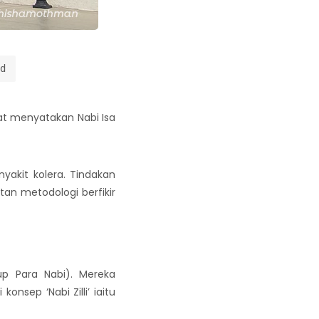
d
kat menyatakan Nabi Isa
yakit kolera. Tindakan
tan metodologi berfikir
up Para Nabi). Mereka
sep ‘Nabi Zilli’ iaitu