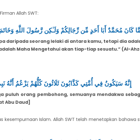
 Firman Allah SWT:
َّا كَانَ مُحَمَّدٌ أَبَا أَحَدٍ مِّن رِّجَالِكُمْ وَلَـٰكِن رَّسُولَ اللَّهِ وَخَاتَمَ ا
 daripada seorang lelaki di antara kamu, tetapi dia adal
 adalah Maha Mengetahui akan tiap-tiap sesuatu.” (Al-Ahz
إِنَّهُ سَيَكُونُ فِي أُمَّتِي كَذَّابُونَ ثَلَاثُونَ كُلُّهُمْ يَزْعُمُ أَنَّهُ نَبِيٌّ
ga puluh orang pembohong, semuanya mendakwa sebaga
yat Abu Daud]
kesempurnaan Islam. Allah SWT telah menetapkan bahawa syar