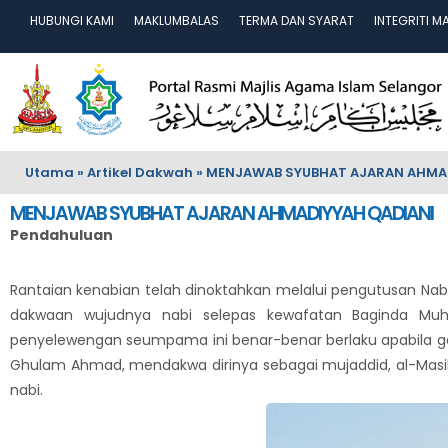
HUBUNGI KAMI
MAKLUMBALAS
TERMA DAN SYARAT
INTEGRITI M
Utama
»
Artikel Dakwah
»
MENJAWAB SYUBHAT AJARAN AHMAD
MENJAWAB SYUBHAT AJARAN AHMADIYYAH QADIANI
Pendahuluan
Rantaian kenabian telah dinoktahkan melalui pengutusan N
dakwaan wujudnya nabi selepas kewafatan Baginda Mu
penyelewengan seumpama ini benar-benar berlaku apabila ge
Ghulam Ahmad, mendakwa dirinya sebagai mujaddid, al-Mas
nabi.