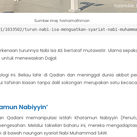
Sumber imej: hishamothman
1/1033502/turun-nabi-isa-menguatkan-syariat-nabi-muhamma
berkenaan turunnya Nabi Isa AS bertaraf mutawatir. Ulama sepa
ya untuk menewaskan Dajjal.
gi ini. Beliau lahir di Qadian dan meninggal dunia akibat pen
ui tafsiran kiasan tanpa dalil sokongan merupakan satu kecaca
tamun Nabiyyin’
n Qadiani memanipulasi istilah Khatamun Nabiyyin (Penut
ahan. Melalui takwilan baharu ini, mereka mengadaptasi kon
tik di bawah naungan syariat Nabi Muhammad SAW.