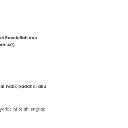
م
ah Rasulullah dan
ab: 40)
i nabi, padahal aku
iat ini telah lengkap.