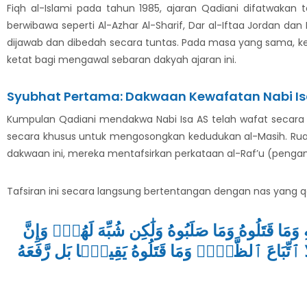
Fiqh al-Islami pada tahun 1985, ajaran Qadiani difatwakan te
berwibawa seperti Al-Azhar Al-Sharif, Dar al-Iftaa Jordan dan
dijawab dan dibedah secara tuntas. Pada masa yang sama, 
ketat bagi mengawal sebaran dakyah ajaran ini.
Syubhat Pertama: Dakwaan Kewafatan Nabi Is
Kumpulan Qadiani mendakwa Nabi Isa AS telah wafat secara se
secara khusus untuk mengosongkan kedudukan al-Masih. Rua
dakwaan ini, mereka mentafsirkan perkataan al-Raf’u (penga
Tafsiran ini secara langsung bertentangan dengan nas yang qat
َتَلُوهُ وَمَا صَلَبُوهُ وَلَٰكِن شُبِّهَ لَهُمۡۚ وَإِنَّ
تِّبَاعَ ٱلظَّنِّۚ وَمَا قَتَلُوهُ يَقِينَۢا بَل رَّفَعَهُ