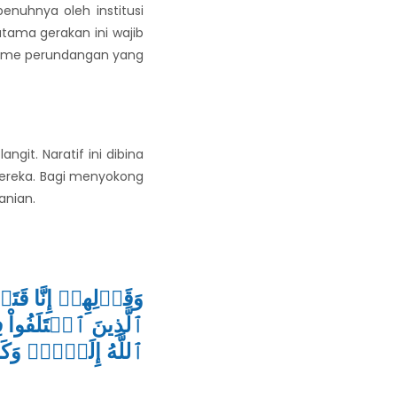
penuhnya oleh institusi
utama gerakan ini wajib
nisme perundangan yang
git. Naratif ini dibina
ereka. Bagi menyokong
anian.
وَقَوۡلِهِمۡ إِنَّا قَت
ٱلَّذِينَ ٱخۡتَلَفُواْ 
ٱللَّهُ إِلَيۡهِۚ وَكَان