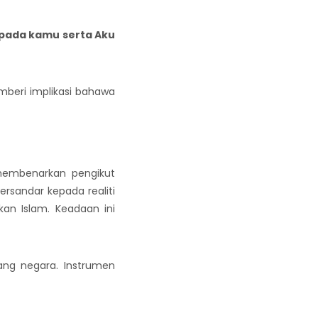
epada kamu serta Aku
eri implikasi bahawa
membenarkan pengikut
rsandar kepada realiti
kan Islam. Keadaan ini
ang negara. Instrumen