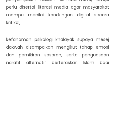
perlu disertai literasi media agar masyarakat
mampu menilai kandungan digital secara
kritikal,
kefahaman psikologi khalayak supaya mesej
dakwah disampaikan mengikut tahap emosi
dan pemikiran sasaran, serta penguasaan
naratif alternatif berteraskan Islam bagi
menyaingi pengaruh budaya Barat. Tanpa
usaha ini, masyarakat akan terus menerima
kebatilan sebagai kebiasaan, dan kebenaran
akan semakin terpinggir dalam kehidupan
seharian umat Islam.