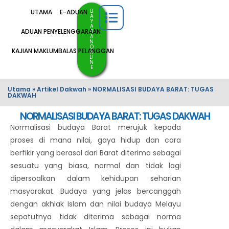
B
UTAMA
E-ADUAN
A
Y
A
ADUAN PENYELENGGARAAN
R
A
N
O
KAJIAN MAKLUMBALAS PELANGGAN
N
LI
N
E
Utama
»
Artikel Dakwah
»
NORMALISASI BUDAYA BARAT: TUGAS
DAKWAH
NORMALISASI BUDAYA BARAT: TUGAS DAKWAH
Normalisasi budaya Barat merujuk kepada
proses di mana nilai, gaya hidup dan cara
berfikir yang berasal dari Barat diterima sebagai
sesuatu yang biasa, normal dan tidak lagi
dipersoalkan dalam kehidupan seharian
masyarakat. Budaya yang jelas bercanggah
dengan akhlak Islam dan nilai budaya Melayu
sepatutnya tidak diterima sebagai norma