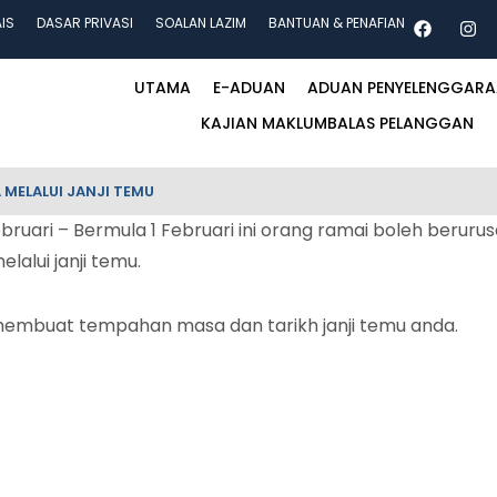
AIS
DASAR PRIVASI
SOALAN LAZIM
BANTUAN & PENAFIAN
UTAMA
E-ADUAN
ADUAN PENYELENGGAR
KAJIAN MAKLUMBALAS PELANGGAN
 MELALUI JANJI TEMU
ri – Bermula 1 Februari ini orang ramai boleh berurusa
alui janji temu.
membuat tempahan masa dan tarikh janji temu anda.