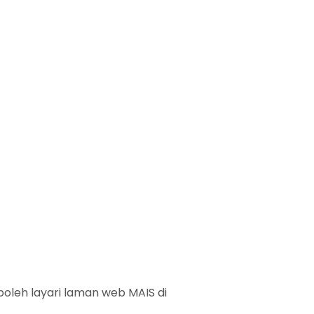
 boleh layari laman web MAIS di
www.mais.gov.my.