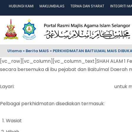
HUBUNGI KAMI
MAKLUMBALAS
TERMA DAN SYARAT
INTEGRITI M
Utama
»
Berita MAIS
»
PERKHIDMATAN BAITULMAL MAIS DIBUKA
[vc_row][vc_column][vc_column_text]SHAH ALAM 1 Februa
secara bersemuka di ibu pejabat dan Baitulmal Daerah mel
Layari:
https://www.picktime.com/baitulmalmais
untuk 
Pelbagai perkhidmatan disediakan termasuk:
Wasiat
Hibah