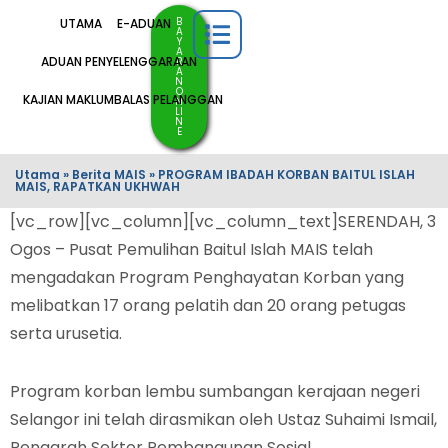
B
UTAMA
E-ADUAN
A
Y
A
ADUAN PENYELENGGARAAN
R
A
N
O
KAJIAN MAKLUMBALAS PELANGGAN
N
LI
N
E
Utama
»
Berita MAIS
»
PROGRAM IBADAH KORBAN BAITUL ISLAH
MAIS, RAPATKAN UKHWAH
[vc_row][vc_column][vc_column_text]SERENDAH, 3
Ogos – Pusat Pemulihan Baitul Islah MAIS telah
mengadakan Program Penghayatan Korban yang
melibatkan 17 orang pelatih dan 20 orang petugas
serta urusetia.
Program korban lembu sumbangan kerajaan negeri
Selangor ini telah dirasmikan oleh Ustaz Suhaimi Ismail,
Pengarah Sektor Pembangunan Sosial.