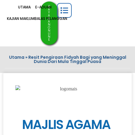
B
UTAMA
E-ADUAN
A
Y
A
KAJIAN MAKLUMBALAS PELANGGAN
R
A
N
O
N
LI
N
E
Utama
»
Resit Pengiraan Fidyah Bagi yang Meninggal
Dunia Dari Mula Tinggal Puasa
MAJLIS AGAMA