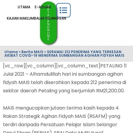
B
UTAMA
E-ADUAN
A
Y
A
KAJIAN MAKLUMBALAS PELANGGAN
R
A
N
O
N
LI
N
E
Utama
»
Berita MAIS
»
SERAMAI 212 PENERIMA YANG TERKESAN
AKIBAT COVID-19 MENERIMA SUMBANGAN AGIHAN FIDYAH MAIS
[vc_row][vc_column][vc_column_text]PETALING 11
Julai 2021 – Alhamdulillah hari ini sumbangan agihan
fidyah MAIS telah diserahkan kepada 212 penerima di
sekitar daerah Petaling yang berjumlah RM21,200.00.
MAIS mengucapkan jutaan terima kasih kepada 4
Rakan Strategik Agihan Fidyah MAIS (RSAFM) yang
terdiri daripada Persatuan Pelajar Islam Selangor
Darul Ehsan (PEPIAS), SRAI Dato Mufti Yusof