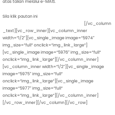
atas talian melalui e-MAIS.
Sila klik pautan ini
http://fpx.mais.gov.my/epay/fidyah.php
[/vc_column
_text][vc_row_inner][vc_column_inner
width=”1/2″][vc_single_image image=”5974″
img_size=”full” onclick=”img_link_large”]
[vc_single_image image=”5976″ img_size=”full”
onclick=”img_link_large”][/vc_column_inner]
[vc_column_inner width=”1/2″][vc_single_image
image=”5975″ img_size=”full”
onclick=”img_link_large”][vc_single_image
image=”5977″ img_size=”full”
onclick=”img_link_large”][/vc_column_inner]
[/vc_row_inner][/vc_column][/vc_row]