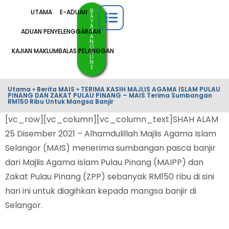
B
UTAMA
E-ADUAN
A
Y
A
ADUAN PENYELENGGARAAN
R
A
N
O
KAJIAN MAKLUMBALAS PELANGGAN
N
LI
N
E
Utama
»
Berita MAIS
»
TERIMA KASIH MAJLIS AGAMA ISLAM PULAU
PINANG DAN ZAKAT PULAU PINANG – MAIS Terima Sumbangan
RM150 Ribu Untuk Mangsa Banjir
[vc_row][vc_column][vc_column_text]SHAH ALAM
25 Disember 2021 – Alhamdulillah Majlis Agama Islam
Selangor (MAIS) menerima sumbangan pasca banjir
dari Majlis Agama Islam Pulau Pinang (MAIPP) dan
Zakat Pulau Pinang (ZPP) sebanyak RM150 ribu di sini
hari ini untuk diagihkan kepada mangsa banjir di
Selangor.