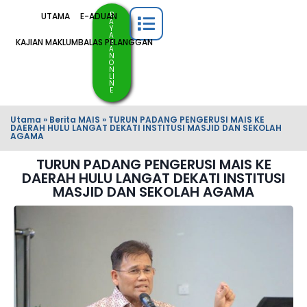
B
UTAMA
E-ADUAN
A
Y
A
KAJIAN MAKLUMBALAS PELANGGAN
R
A
N
O
N
LI
N
E
Utama
»
Berita MAIS
»
TURUN PADANG PENGERUSI MAIS KE
DAERAH HULU LANGAT DEKATI INSTITUSI MASJID DAN SEKOLAH
AGAMA
TURUN PADANG PENGERUSI MAIS KE
DAERAH HULU LANGAT DEKATI INSTITUSI
MASJID DAN SEKOLAH AGAMA