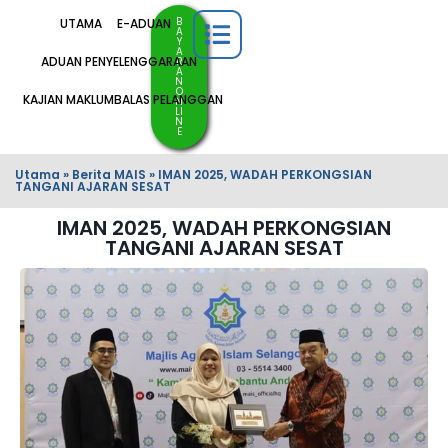
B
UTAMA
E-ADUAN
A
Y
A
ADUAN PENYELENGGARAAN
R
A
N
O
KAJIAN MAKLUMBALAS PELANGGAN
N
LI
N
E
Utama
»
Berita MAIS
»
IMAN 2025, WADAH PERKONGSIAN
TANGANI AJARAN SESAT
IMAN 2025, WADAH PERKONGSIAN
TANGANI AJARAN SESAT