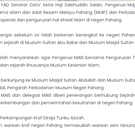
AD Senator Dato’ Setia Haji Salehuddin Saidin, Pengerusi Ma
Ugama Islam dan Adat Resam Melayu Pahang (MUIP) dan Perbad
operasi dan pengurusan hal ehwal Islam di negeri Pahang.
langor sebelum ini telah berkenan berangkat ke negeri Paha
n sejarah di Muzium Sultan Abu Bakar dan Muzium Masjid Sultan 
 telah menyarankan agar Pengerusi MAIS bersama Pengurusan Ter
alan sejarah khususnya Muzium Kesenian Islam.
S berkunjung ke Muzium Masjid Sultan Abdullah dan Muzium Sul
alal, Pengarah Perbadanan Muzium Negeri Pahang.
 MAIS dan delegasi MAIS diberi penerangan berhubung Sejar
 perkembangan dan pemerintahan kesultanan di negeri Pahang.
 Perkampungan Kraf Diraja Tunku Azizah.
gan warisan kraf negeri Pahang termasuklah warisan seni ten