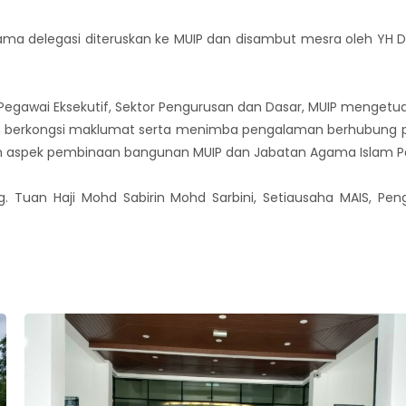
ma delegasi diteruskan ke MUIP dan disambut mesra oleh YH Dato
Pegawai Eksekutif, Sektor Pengurusan dan Dasar, MUIP mengetuai
ah berkongsi maklumat serta menimba pengalaman berhubung
m aspek pembinaan bangunan MUIP dan Jabatan Agama Islam Pa
hg. Tuan Haji Mohd Sabirin Mohd Sarbini, Setiausaha MAIS, Pen