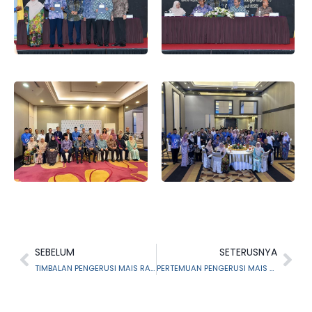
SEBELUM
SETERUSNYA
TIMBALAN PENGERUSI MAIS RASMI MAJLIS KONVOKESYEN PROGRAM PENGAJIAN SEPANJANG HAYAT KALI KE-5 SESI 2024/2025
PERTEMUAN PENGERUSI MAIS BERSAMA PIBK PERKUKUH PERANAN BADAN ISLAM DI SELANGOR