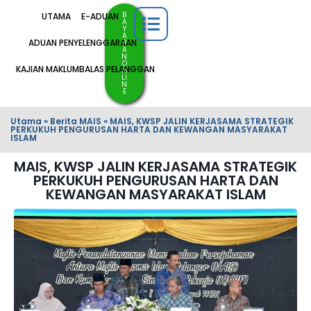
B
UTAMA
E-ADUAN
A
Y
A
ADUAN PENYELENGGARAAN
R
A
N
O
KAJIAN MAKLUMBALAS PELANGGAN
N
LI
N
E
Utama
»
Berita MAIS
»
MAIS, KWSP JALIN KERJASAMA STRATEGIK
PERKUKUH PENGURUSAN HARTA DAN KEWANGAN MASYARAKAT
ISLAM
MAIS, KWSP JALIN KERJASAMA STRATEGIK
PERKUKUH PENGURUSAN HARTA DAN
KEWANGAN MASYARAKAT ISLAM