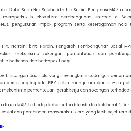
tor Dato’ Setia Haji Salehuddin bin Saidin, Pengerusi MAIS m
am memperkukuh ekosistem pembangunan ummah di Selan
telus, pengukuran impak program serta keseragaman hala t
r. Hjh. Norraini binti Nordin, Pengarah Pembangunan Sosia
kukuh mekanisme sokongan, pemantauan dan pembangun
bih berkesan dan berimpak tinggi.
i perbincangan dua hala yang merangkumi cadangan penamba
i memberi ruang kepada PIBK untuk mengemukakan isu-isu pela
kanisme pemantauan, gerak kerja dan sokongan terhadap org
tmen MAIS terhadap keterlibatan inklusif dan kolaboratif, de
sial dan pembinaan masyarakat Islam yang lebih sejahtera di
IBK