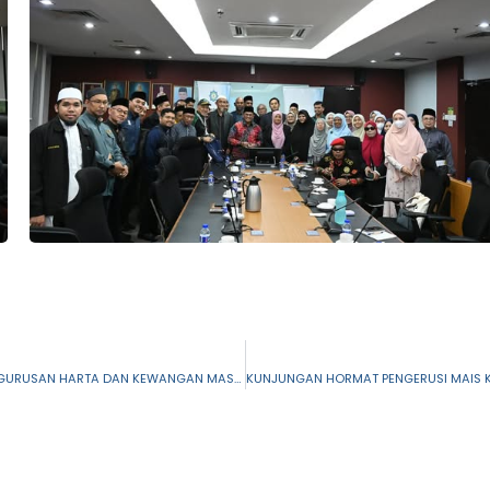
MAIS, KWSP JALIN KERJASAMA STRATEGIK PERKUKUH PENGURUSAN HARTA DAN KEWANGAN MASYARAKAT ISLAM