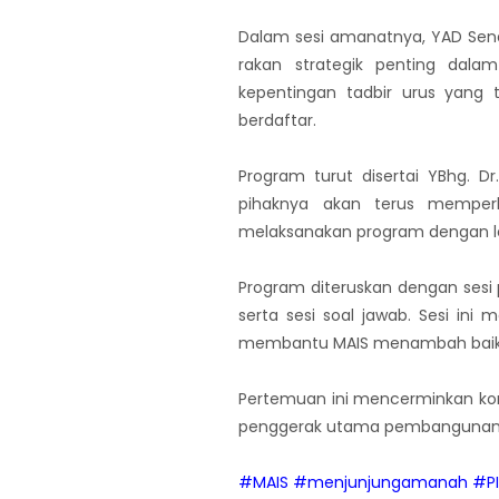
Dalam sesi amanatnya, YAD Sena
rakan strategik penting dal
kepentingan tadbir urus yang 
berdaftar.
Program turut disertai YBhg. D
pihaknya akan terus memper
melaksanakan program dengan le
Program diteruskan dengan ses
serta sesi soal jawab. Sesi in
membantu MAIS menambah baik me
Pertemuan ini mencerminkan komi
penggerak utama pembangunan so
#MAIS
#menjunjungamanah
#P