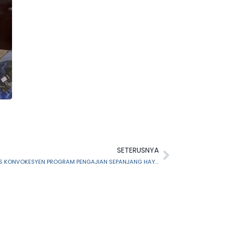
SETERUSNYA
TIMBALAN PENGERUSI MAIS RASMI MAJLIS KONVOKESYEN PROGRAM PENGAJIAN SEPANJANG HAYAT KALI KE-5 SESI 2024/2025