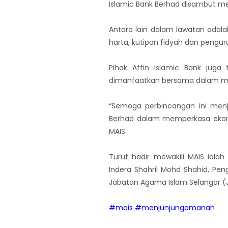
Islamic Bank Berhad disambut mes
Antara lain dalam lawatan ada
harta, kutipan fidyah dan pengu
Pihak Affin Islamic Bank juga
dimanfaatkan bersama dalam mem
“Semoga perbincangan ini menja
Berhad dalam memperkasa ekon
MAIS.
Turut hadir mewakili MAIS iala
Indera Shahril Mohd Shahid, Pen
Jabatan Agama Islam Selangor (J
#mais
#menjunjungamanah