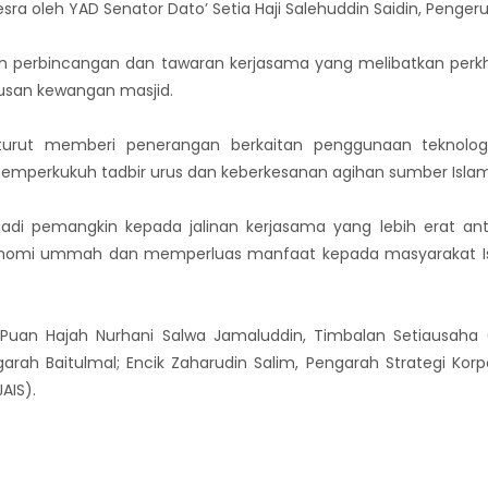
ra oleh YAD Senator Dato’ Setia Haji Salehuddin Saidin, Pengeru
lah perbincangan dan tawaran kerjasama yang melibatkan per
rusan kewangan masjid.
 turut memberi penerangan berkaitan penggunaan teknolog
perkukuh tadbir urus dan keberkesanan agihan sumber Islam 
di pemangkin kepada jalinan kerjasama yang lebih erat ant
omi ummah dan memperluas manfaat kepada masyarakat Islam
h Puan Hajah Nurhani Salwa Jamaluddin, Timbalan Setiausaha
garah Baitulmal; Encik Zaharudin Salim, Pengarah Strategi Korp
AIS).