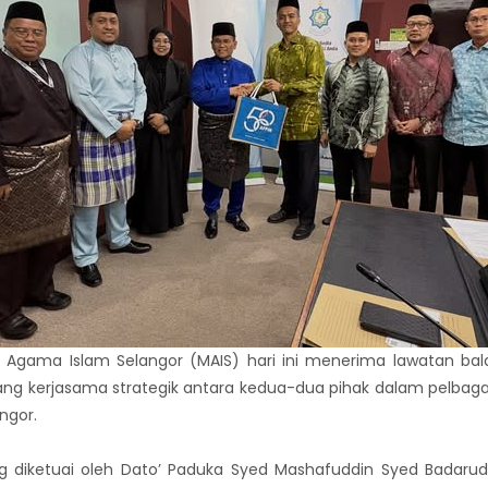
 Agama Islam Selangor (MAIS) hari ini menerima lawatan balas
ng kerjasama strategik antara kedua-dua pihak dalam pelbag
ngor.
g diketuai oleh Dato’ Paduka Syed Mashafuddin Syed Badarudin