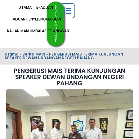
B
UTAMA
E-ADUAN
A
Y
A
ADUAN PENYELENGGARAAN
R
A
N
O
KAJIAN MAKLUMBALAS PELANGGAN
N
LI
N
E
Utama
»
Berita MAIS
»
PENGERUSI MAIS TERIMA KUNJUNGAN
SPEAKER DEWAN UNDANGAN NEGERI PAHANG
PENGERUSI MAIS TERIMA KUNJUNGAN
SPEAKER DEWAN UNDANGAN NEGERI
PAHANG