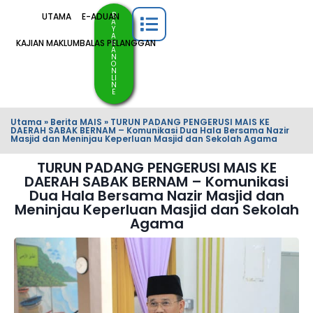
B
UTAMA
E-ADUAN
A
Y
A
KAJIAN MAKLUMBALAS PELANGGAN
R
A
N
O
N
LI
N
E
Utama
»
Berita MAIS
»
TURUN PADANG PENGERUSI MAIS KE
DAERAH SABAK BERNAM – Komunikasi Dua Hala Bersama Nazir
Masjid dan Meninjau Keperluan Masjid dan Sekolah Agama
TURUN PADANG PENGERUSI MAIS KE
DAERAH SABAK BERNAM – Komunikasi
Dua Hala Bersama Nazir Masjid dan
Meninjau Keperluan Masjid dan Sekolah
Agama