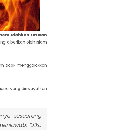
i memudahkan urusan
 diberikan oleh Islam
am tidak menggalakkan
ana yang diriwayatkan
anya seseorang
enjawab; “Jika