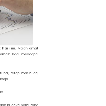
hari ini.
Malah amat
erbaik bagi mencapai
nai, tetapi masih lagi
ahaja.
n.
dalah budaya berhutang