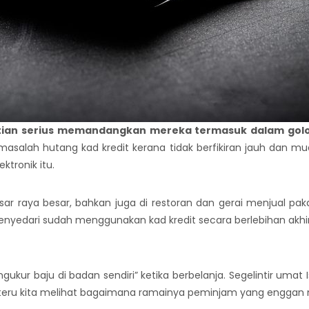
atian serius memandangkan mereka termasuk dalam golo
masalah hutang kad kredit kerana tidak berfikiran jauh dan 
ktronik itu.
r raya besar, bahkan juga di restoran dan gerai menjual pa
enyedari sudah menggunakan kad kredit secara berlebihan akh
kur baju di badan sendiri” ketika berbelanja. Segelintir umat I
teru kita melihat bagaimana ramainya peminjam yang engga