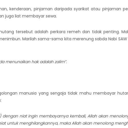
an, kenderaan, pinjaman daripada syarikat atau pinjaman p
an juga liat membayar sewa.
ang tersebut adalah perkara remeh dan tidak penting. Mal
g menimbun. Marilah sama-sama kita merenung sabda Nabi SAW 
a menunaikan hak adalah zalim”.
olongan manusia yang sengaja tidak mahu membayar hutang
:
g) dengan niat ingin membayarnya kembali, Allah akan menol
iat untuk menghilangkannya, maka Allah akan menolong mengh