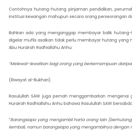
Contohnya hutang-hutang pinjaman pendidikan, perumah
institusi kewangan mahupun secara orang perseorangan d
Bahkan ada yang menganggap membayar balik hutang-hut
digelar muflis asalkan tidak perlu membayar hutang yan
Abu Hurairah Radhiallahu Anhu:
“Melewat-lewatkan bagi orang yang berkemampuan daripad
(Riwayat al-Bukhari).
Rasulullah SAW juga pernah menggambarkan mengenai g
Hurairah Radhiallahu Anhu bahawa Rasulullah SAW bersabda
“
Barangsiapa yang mengambil harta orang lain (berhutan
kembali, namun barangsiapa yang mengambilnya dengan n