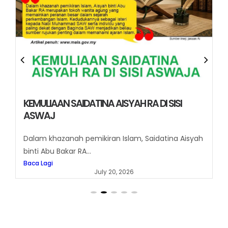
HASUTAN SYAITAN DAN HASUTAN NAFSU VS
PERISAI IMAN
Sumber imej: janaan Ai Apa perbezaan hasutan
nafsu dan syaitan?...
Baca Lagi
June 26, 2026