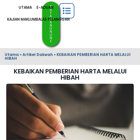
B
UTAMA
E-ADUAN
A
Y
A
KAJIAN MAKLUMBALAS PELANGGAN
R
A
N
O
N
LI
N
E
Utama
»
Artikel Dakwah
»
KEBAIKAN PEMBERIAN HARTA MELALUI
HIBAH
KEBAIKAN PEMBERIAN HARTA MELALUI
HIBAH