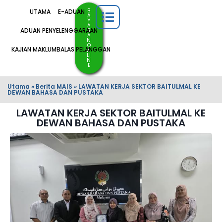
B
UTAMA
E-ADUAN
A
Y
A
ADUAN PENYELENGGARAAN
R
A
N
O
KAJIAN MAKLUMBALAS PELANGGAN
N
LI
N
E
Utama
»
Berita MAIS
»
LAWATAN KERJA SEKTOR BAITULMAL KE
DEWAN BAHASA DAN PUSTAKA
LAWATAN KERJA SEKTOR BAITULMAL KE
DEWAN BAHASA DAN PUSTAKA