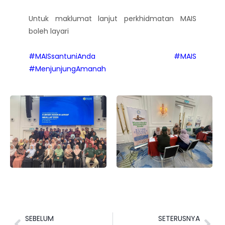
Untuk maklumat lanjut perkhidmatan MAIS
boleh layari
www.mais.gov.my.
#MAISsantuniAnda
#MAIS
#MenjunjungAmanah
SEBELUM
SETERUSNYA